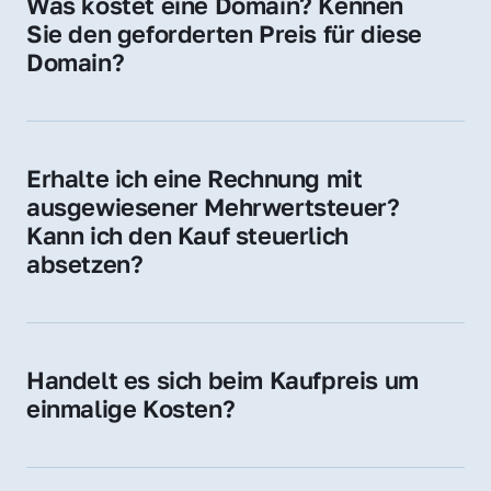
Was kostet eine Domain? Kennen 
Adressen oder als digitale Investition.
Sie den geforderten Preis für diese 
Domain?
Der Preis variiert je nach Domain. Für diese 
Domain liegt ein konkreter Kaufpreis vor – 
kontaktieren Sie uns gerne für ein 
Erhalte ich eine Rechnung mit 
unverbindliches Angebot.
ausgewiesener Mehrwertsteuer? 
Kann ich den Kauf steuerlich 
absetzen?
Ja, Sie erhalten eine Rechnung mit MwSt. 
Für Unternehmen ist der Kauf in der Regel 
steuerlich absetzbar.
Handelt es sich beim Kaufpreis um 
einmalige Kosten?
Ja. Der Kaufpreis ist einmalig. Nur beim 
späteren Betrieb der Domain (z. B. beim 