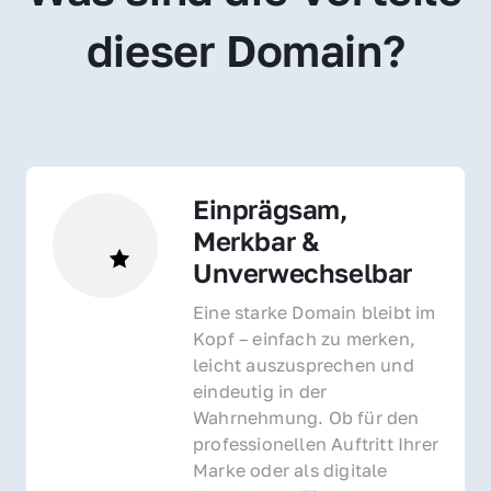
dieser Domain?
Einprägsam, 
Merkbar & 
Unverwechselbar
Eine starke Domain bleibt im 
Kopf – einfach zu merken, 
leicht auszusprechen und 
eindeutig in der 
Wahrnehmung. Ob für den 
professionellen Auftritt Ihrer 
Marke oder als digitale 