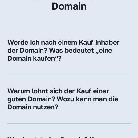
Domain
Werde ich nach einem Kauf Inhaber 
der Domain? Was bedeutet „eine 
Domain kaufen“?
Ja, Sie werden der offizielle Domain-Inhaber. 
Sie erhalten alle Rechte zur Nutzung, 
Verwaltung oder Weiterveräußerung der 
Warum lohnt sich der Kauf einer 
Domain.
guten Domain? Wozu kann man die 
Domain nutzen?
Eine starke Domain steigert Sichtbarkeit, 
Vertrauen und Markenwert. Nutzen Sie sie 
für Ihre Website, Weiterleitung, E-Mail-