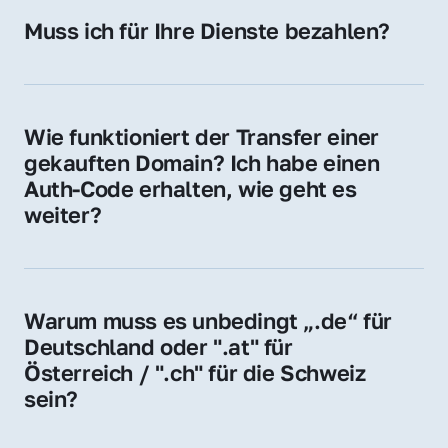
Hosting-Anbieter) fallen geringe laufende 
Muss ich für Ihre Dienste bezahlen?
Gebühren an. Diese bewegen sich für .de 
Nein, bei uns zahlen Sie nur den Kaufpreis 
Domains bei ca. 5€ / Jahr
der Domain – ohne zusätzliche Vermittlungs- 
oder Servicegebühren.
Wie funktioniert der Transfer einer 
gekauften Domain? Ich habe einen 
Auth-Code erhalten, wie geht es 
weiter?
Mit dem Auth-Code beauftragen Sie Ihren 
Provider, die Domain zu übernehmen. Gerne 
begleiten wir Sie bei diesem einfachen und 
Warum muss es unbedingt „.de“ für 
schnellen Prozess.
Deutschland oder ".at" für 
Österreich / ".ch" für die Schweiz 
sein?
Diese Endungen stehen für regionale 